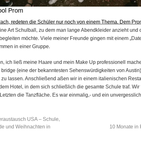
ool Prom
brach, redeten die Schüler nur noch von einem Thema. Dem Pro
eine Art Schulball, zu dem man lange Abendkleider anzieht und
n begleiten möchte. Viele meiner Freunde gingen mit einem „Da
ammen in einer Gruppe.
, ich ließ meine Haare und mein Make Up professionell mach
 bridge (eine der bekanntesten Sehenswürdigkeiten von Austin
zu lassen. Anschließend aßen wir in einem italienischen Resta
em Hotel, in dem sich schließlich die gesamte Schule traf. Wir 
 Letzten die Tanzfläche. Es war einmalig,- und ein unvergesslich
Next
eraustausch USA – Schule,
Post:
de und Weihnachten in
10 Monate in 