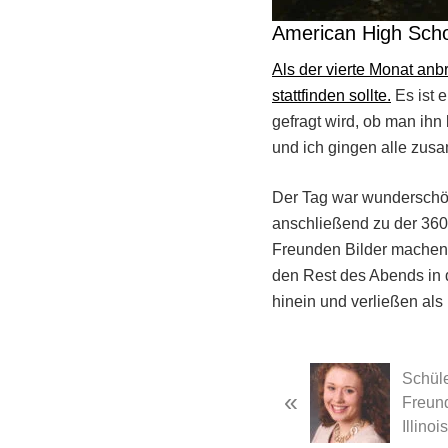
American High Sch
Als der vierte Monat an
stattfinden sollte.
Es ist 
gefragt wird, ob man ih
und ich gingen alle zus
Der Tag war wunderschön
anschließend zu der 360
Freunden Bilder machen 
den Rest des Abends in d
hinein und verließen als
Previous
Schül
«
Post:
Freun
Illinois