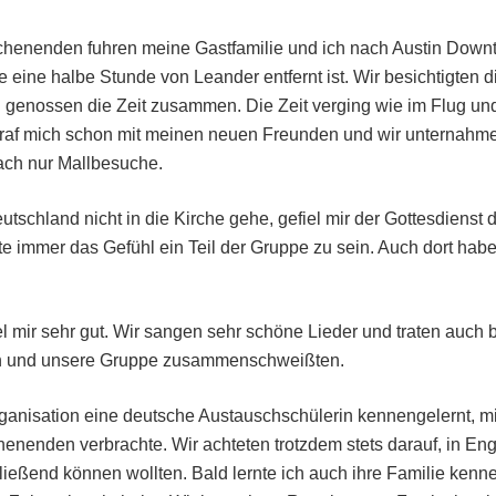
henenden fuhren meine Gastfamilie und ich nach Austin Downto
e eine halbe Stunde von Leander entfernt ist. Wir besichtigten 
genossen die Zeit zusammen. Die Zeit verging wie im Flug und 
traf mich schon mit meinen neuen Freunden und wir unternahm
fach nur Mallbesuche.
tschland nicht in die Kirche gehe, gefiel mir der Gottesdienst d
e immer das Gefühl ein Teil der Gruppe zu sein. Auch dort habe
l mir sehr gut. Wir sangen sehr schöne Lieder und traten auch 
ten und unsere Gruppe zusammenschweißten.
ganisation eine deutsche Austauschschülerin kennengelernt, mi
enenden verbrachte. Wir achteten trotzdem stets darauf, in En
fließend können wollten. Bald lernte ich auch ihre Familie kenn