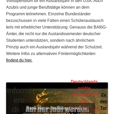
Vollstipendium für ein Auslandsjahr in den USA. Auch
Azubis und junge Berufstätige können an dem
Programm teilnehmen. Einzelne Bundesländer
bezuschussen in viele Fällen einen Schüleraustausch
teils mit erheblicher Unterstützung. Genauso die BAföG-
Ämter, die nicht nur die Auslandssemester deutscher
Studenten unterstützen, sondern nach ähnlichem
Prinzip auch ein Auslandsjahr während der Schulzeit.
Weitere Infos zu alternativen Fördermöglichkeiten
findest du hier.
Deutschlands
größte
Informi
Spezialmesse
Zu
ere
für
den
dich
Auslandsaufen
Ter
Klicke hier, um Marketing-Cookies zu
akzeptieren und diesen Inhalt zu aktivieren