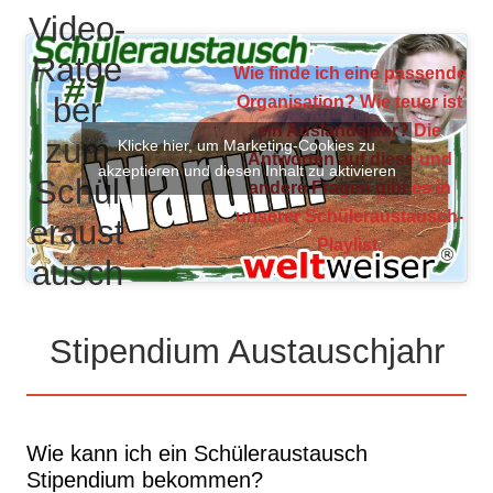
Video-
Ratge
Wie finde ich eine passende
ber
Organisation? Wie teuer ist
ein Auslandsjahr? Die
zum
Klicke hier, um Marketing-Cookies zu
Antworten auf diese und
akzeptieren und diesen Inhalt zu aktivieren
Schül
andere Fragen gibt es in
unserer Schüleraustausch-
eraust
Playlist.
ausch
Stipendium Austauschjahr
Wie kann ich ein Schüleraustausch
Stipendium bekommen?