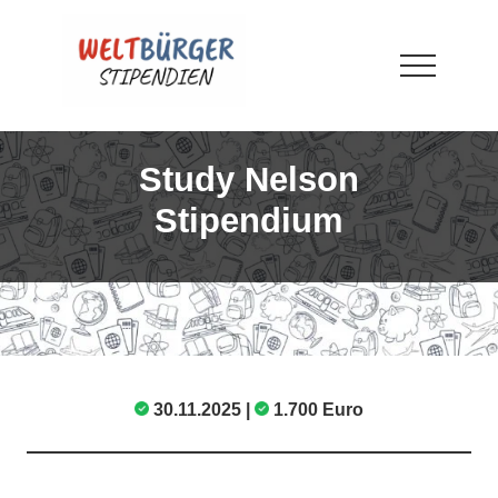
Menu
Skip
Skip
Skip
to
to
to
main
primary
footer
Menu
content
sidebar
WELTBÜRGER-
Stipendien
Study Nelson
Stipendium
30.11.2025 |
1.700 Euro