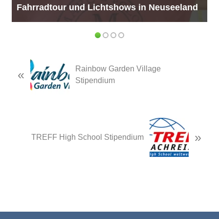
Neuseeländische Chöre und Maori Kultur
Previous
Rainbow Garden Village
«
Post:
Stipendium
Next
»
Post:
TREFF High School Stipendium