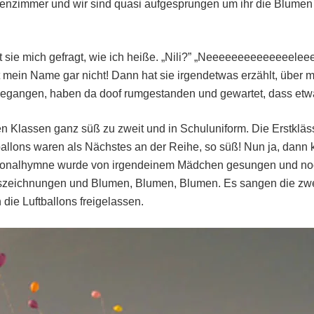
nzimmer und wir sind quasi aufgesprungen um ihr die Blumen zu
at sie mich gefragt, wie ich heiße. „Nili?” „Neeeeeeeeeeeeeeleee
t mein Name gar nicht! Dann hat sie irgendetwas erzählt, über 
 gegangen, haben da doof rumgestanden und gewartet, dass etwa
 Klassen ganz süß zu zweit und in Schuluniform. Die Erstkläss
tballons waren als Nächstes an der Reihe, so süß! Nun ja, dan
ionalhymne wurde von irgendeinem Mädchen gesungen und no
szeichnungen und Blumen, Blumen, Blumen. Es sangen die zwe
ie Luftballons freigelassen.