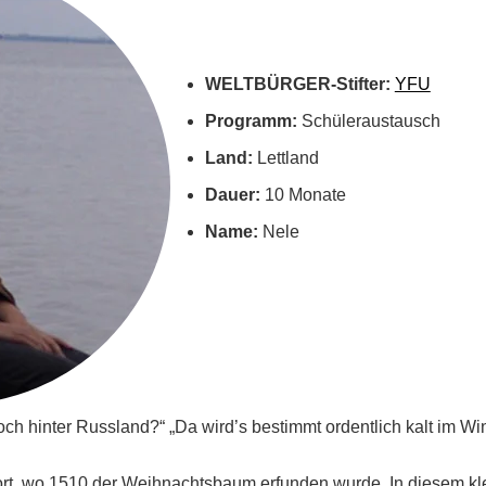
WELTBÜRGER-Stifter:
YFU
Programm:
Schüleraustausch
Land:
Lettland
Dauer:
10 Monate
Name:
Nele
noch hinter Russland?“ „Da wird’s bestimmt ordentlich kalt im Wi
 Dort, wo 1510 der Weihnachtsbaum erfunden wurde. In diesem k