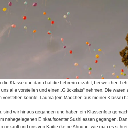
 die Klasse und dann hat die Lehrerin erzählt, bei welchen Leh
 uns alle vorstellen und einen „Glückslats“ nehmen. Die waren a
ch vorstellen konnte. Lauma (ein Mädchen aus meiner Klasse) ha
en, sind wir hinaus gegangen und haben ein Klassenfoto gemach
 im nahegelegenen Einkaufscenter Sushi essen gegangen. Dan
in gekauft und uns von Kaitje (keine Ahnung, wie man es schrei