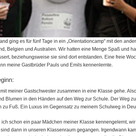
nd ging es für fünf Tage in ein „Orientationcamp“ mit den and
nd, Belgien und Australien. Wir hatten eine Menge Spaß und h
sert, beziehungsweise sie sind dort entstanden. Eine freie Wo
ann meine Gastbrüder Pauls und Emils kennenlernte.
eginn:
h mit meiner Gastschwester zusammen in eine Klasse gehe. Als
nd Blumen in den Händen auf den Weg zur Schule. Der Weg zu
en zu Fuß. Ein Luxus im Gegensatz zu meinem Schulweg in Deu
e ich schon ein paar Mädchen meiner Klasse kennengelernt, wir
d sind dann in unseren Klassenraum gegangen. Irgendwann kam