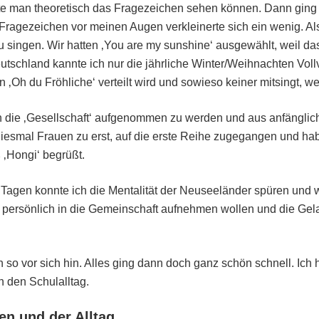
e man theoretisch das Fragezeichen sehen können. Dann ging 
Fragezeichen vor meinen Augen verkleinerte sich ein wenig. Als 
u singen. Wir hatten ‚You are my sunshine‘ ausgewählt, weil da
utschland kannte ich nur die jährliche Winter/Weihnachten Vol
 ‚Oh du Fröhliche‘ verteilt wird und sowieso keiner mitsingt, weil
n die ‚Gesellschaft‘ aufgenommen zu werden und aus anfänglich
diesmal Frauen zu erst, auf die erste Reihe zugegangen und ha
 ‚Hongi‘ begrüßt.
agen konnte ich die Mentalität der Neuseeländer spüren und wa
n persönlich in die Gemeinschaft aufnehmen wollen und die Gel
 so vor sich hin. Alles ging dann doch ganz schön schnell. Ich
n den Schulalltag.
en und der Alltag