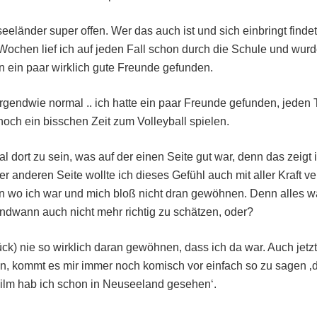
eländer super offen. Wer das auch ist und sich einbringt findet
ochen lief ich auf jeden Fall schon durch die Schule und wurd
n ein paar wirklich gute Freunde gefunden.
gendwie normal .. ich hatte ein paar Freunde gefunden, jeden 
noch ein bisschen Zeit zum Volleyball spielen.
 dort zu sein, was auf der einen Seite gut war, denn das zeigt
der anderen Seite wollte ich dieses Gefühl auch mit aller Kraft v
en wo ich war und mich bloß nicht dran gewöhnen. Denn alles 
ndwann auch nicht mehr richtig zu schätzen, oder?
ck) nie so wirklich daran gewöhnen, dass ich da war. Auch jetz
in, kommt es mir immer noch komisch vor einfach so zu sagen ‚
ilm hab ich schon in Neuseeland gesehen‘.