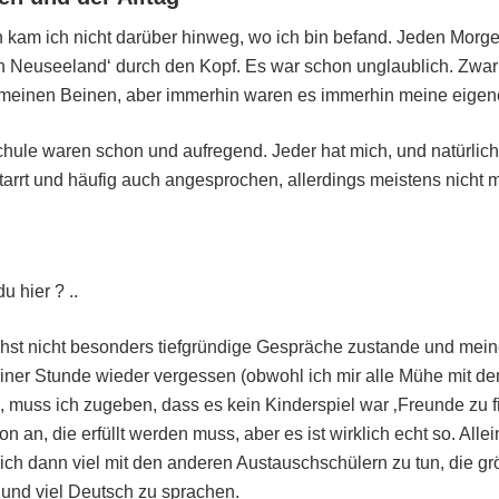
kam ich nicht darüber hinweg, wo ich bin befand. Jeden Morg
 in Neuseeland‘ durch den Kopf. Es war schon unglaublich. Zwar 
 meinen Beinen, aber immerhin waren es immerhin meine eigen
chule waren schon und aufregend. Jeder hat mich, und natürlic
rrt und häufig auch angesprochen, allerdings meistens nicht m
u hier ? ..
t nicht besonders tiefgründige Gespräche zustande und mein
iner Stunde wieder vergessen (obwohl ich mir alle Mühe mit de
, muss ich zugeben, dass es kein Kinderspiel war ‚Freunde zu fi
n an, die erfüllt werden muss, aber es ist wirklich echt so. Alle
 ich dann viel mit den anderen Austauschschülern zu tun, die gr
und viel Deutsch zu sprachen.