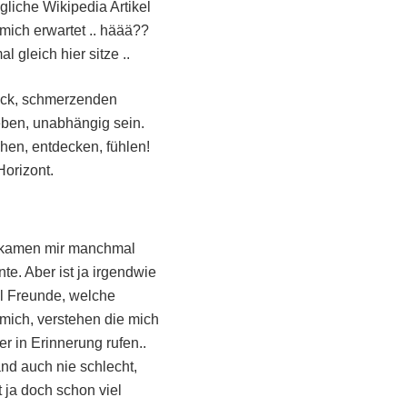
gliche Wikipedia Artikel
ich erwartet .. häää??
gleich hier sitze ..
ack, schmerzenden
eben, unabhängig sein.
hen, entdecken, fühlen!
Horizont.
 kamen mir manchmal
nte. Aber ist ja irgendwie
ll Freunde, welche
mich, verstehen die mich
r in Erinnerung rufen..
and auch nie schlecht,
t ja doch schon viel