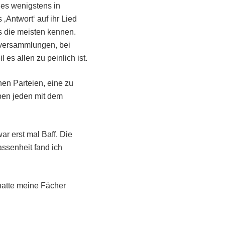
es wenigstens in
‚Antwort‘ auf ihr Lied
s die meisten kennen.
lversammlungen, bei
 es allen zu peinlich ist.
en Parteien, eine zu
ben jeden mit dem
r erst mal Baff. Die
assenheit fand ich
 hatte meine Fächer