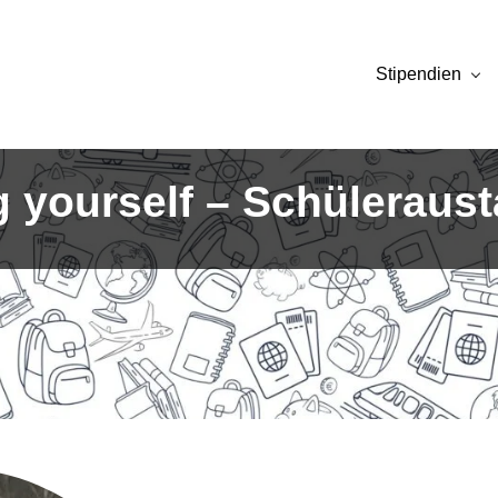
Stipendien
ng yourself – Schülerau