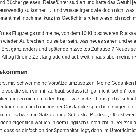
und Bücher gelesen, Reiseführer studiert und hatte das Gefühl je
uswendig zu können … und wusste irgendwie doch nicht was m
ent mal, noch mal kurz ins Gedächtnis rufen wieso ich noch mal 
ft des Flugzeugs und meine, von dem 10 Kilo schweren Rucks
h wieder. Aufbrechen, du selber sein, was neues sehen und erl
. Erst ganz anders und später dein zweites Zuhause ? Neues se
Alltag für eine Zeit lang adé und auf, weit hinaus über meinen 
ngekommen
rst mal schwer meine Vorsätze umzusetzen. Meine Gedanken
e vor, die sich vor mir aufbaut, sodass ich gar nicht ’sehen‘ kon
nken gingen mir durch den Kopf .. wie finde ich möglichst schne
r könnte ich noch mit meiner Gastfamilie sprechen, mögen die 
ir nur schwer die Satzordnung Subjektiv, Prädikat, Objekt wiede
, denn eigentlich war ich in dem Englisch Unterricht in Deutschl
 dass es einfach an der Spontanität liegt, denn im Unterricht is