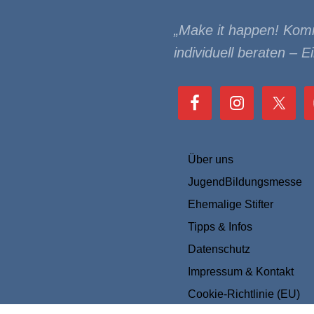
„Make it happen! Kom
individuell beraten – Ein
Über uns
JugendBil­dungs­messe
Ehemalige Stifter
Tipps & Infos
Datenschutz
Impressum & Kontakt
Cookie-Richtlinie (EU)