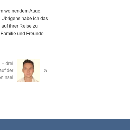
nem weinendem Auge.
 Übrigens habe ich das
auf ihrer Reise zu
e Familie und Freunde
 – drei
»
uf der
ninsel