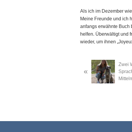
Als ich im Dezember wie
Meine Freunde und ich h
anfangs erwähnte Buch b
helfen. Überwältigt und
wieder, um ihnen „Joyeu
Previous
Zwei 
«
Post:
Sprach
Mittel
Footer