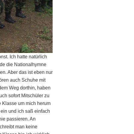
t. Ich hatte natürlich
rde die Nationalhymne
n. Aber das ist eben nur
ören auch Schuhe mit
f dem Weg dorthin, haben
ch sofort Mitschüler zu
nze Klasse um mich herum
n ein und ich saß einfach
nie passieren. An
schreibt man keine