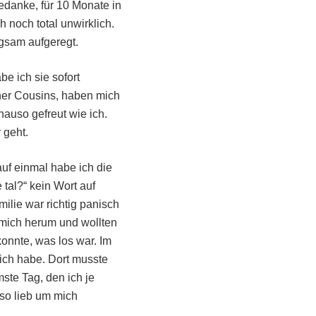
edanke, für 10 Monate in
 noch total unwirklich.
ngsam aufgeregt.
e ich sie sofort
ner Cousins, haben mich
auso gefreut wie ich.
 geht.
uf einmal habe ich die
al?“ kein Wort auf
milie war richtig panisch
 mich herum und wollten
konnte, was los war. Im
ich habe. Dort musste
ste Tag, den ich je
so lieb um mich