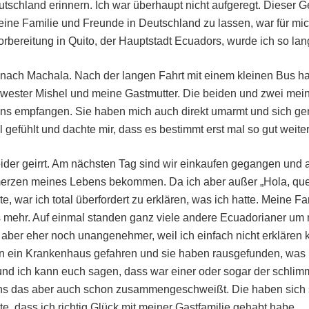
tschland erinnern. Ich war überhaupt nicht aufgeregt. Dieser G
ne Familie und Freunde in Deutschland zu lassen, war für mich
rbereitung in Quito, der Hauptstadt Ecuadors, wurde ich so la
 nach Machala. Nach der langen Fahrt mit einem kleinen Bus hab
ester Mishel und meine Gastmutter. Die beiden und zwei mei
ons empfangen. Sie haben mich auch direkt umarmt und sich gen
 gefühlt und dachte mir, dass es bestimmt erst mal so gut weiter
ider geirrt. Am nächsten Tag sind wir einkaufen gegangen und a
rzen meines Lebens bekommen. Da ich aber außer „Hola, que t
 war ich total überfordert zu erklären, was ich hatte. Meine Fa
ts mehr. Auf einmal standen ganz viele andere Ecuadorianer um
 aber eher noch unangenehmer, weil ich einfach nicht erklären 
 in ein Krankenhaus gefahren und sie haben rausgefunden, was 
und ich kann euch sagen, dass war einer oder sogar der schlimm
 uns das aber auch schon zusammengeschweißt. Die haben sich 
, dass ich richtig Glück mit meiner Gastfamilie gehabt habe.