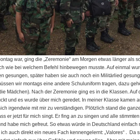
ontag war, ging die „Zeremonie“ am Morgen etwas länger als sons
ch wie bei welchem Befehl hinbewegen musste. Auf einmal wu
n gesungen, später haben sie auch noch ein Militärlied gesunge
ssen wir montags eine andere Schuluniform tragen, dazu geh
r die Mädchen). Nach der Zeremonie ging es in die Klassen. Au
ckt und es wurde über mich geredet. In meiner Klasse kamen au
ich irgendwie mit mir zu verständigen. Plötzlich stand die ga
s er jetzt für mich singt. Er fing an zu singen und alle stimmte
te und habe mich gefreut. So etwas würde in Deutschland einfach 
ich auch direkt ein neues Fach kennengelernt: „Valores“ . Da 