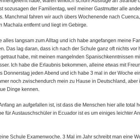
kennengelernt habe, waren wirklich schön! Ausflüge an Strände
ist sozusagen der Familientag, weil meiner Gastmutter alle an
ss. Manchmal fahren wir auch übers Wochenende nach Cuenca,
 Machala entfernt und liegt im Gebirge.
alles langsam zum Alltag und ich habe angefangen meine Fam
. Das lag daran, dass ich nach der Schule ganz oft nichts vor h
ch getraut habe, mit meinen mangelnden Spanischkenntnissen mi
esser. Ich habe die Erlaubnis bekommen, alleine etwas mit Fre
bis Donnerstag jeden Abend und ich habe 3 mal in der Woche ein
immer noch zwischendurch mein zu Hause in Deutschland, aber ic
neue Dinge kennen.
nfang an aufgefallen ist, ist dass die Menschen hier alle total h
be für Austauschschüler in Ecuador ist es um einiges leichter An
eine Schule Examenwoche. 3 Mal im Jahr schreibt man eine W