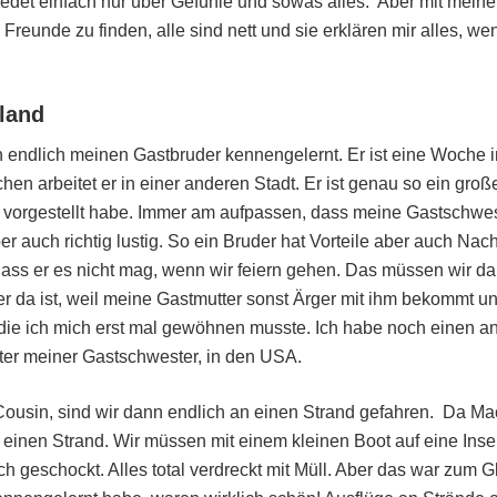
det einfach nur über Gefühle und sowas alles. Aber mit meiner 
 Freunde zu finden, alle sind nett und sie erklären mir alles, we
tland
endlich meinen Gastbruder kennengelernt. Er ist eine Woche 
n arbeitet er in einer anderen Stadt. Er ist genau so ein große
 vorgestellt habe. Immer am aufpassen, dass meine Gastschwest
r auch richtig lustig. So ein Bruder hat Vorteile aber auch Nach
 dass er es nicht mag, wenn wir feiern gehen. Das müssen wir d
 da ist, weil meine Gastmutter sonst Ärger mit ihm bekommt un
die ich mich erst mal gewöhnen musste. Ich habe noch einen a
ater meiner Gastschwester, in den USA.
ousin, sind wir dann endlich an einen Strand gefahren. Da Ma
kt einen Strand. Wir müssen mit einem kleinen Boot auf eine Insel
 geschockt. Alles total verdreckt mit Müll. Aber das war zum Gl