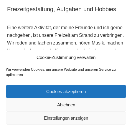
Freizeitgestaltung, Aufgaben und Hobbies
Eine weitere Aktivität, der meine Freunde und ich gerne
nachgehen, ist unsere Freizeit am Strand zu verbringen.
Wir reden und lachen zusammen, hören Musik, machen
Hausaufgaben oder helfen einander beim Lernen oder
Cookie-Zustimmung verwalten
machen ein Picknick.
Wir verwenden Cookies, um unsere Website und unseren Service zu
Der Strand ist der perfekte Ort für lange Spaziergänge
optimieren.
und um den Kopf frei zu kriegen. Das Wetter in Florida
ist so gut wie immer schön und sonnig, was einen
Cookies akzeptieren
Strandbesuch noch besser macht.
Ablehnen
An anderen Tagen gehen wir gemeinsam ins Kino,
Einstellungen anzeigen
zusammen etwas essen oder in das Einkaufszentrum in
der Nähe meiner Schule. Die meisten meiner Freunde