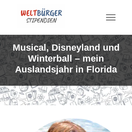
Menu
Skip
Skip
Skip
to
to
to
main
primary
footer
Menu
content
sidebar
WELTBÜRGER-
Stipendien
Musical, Disneyland und
Winterball – mein
Auslandsjahr in Florida