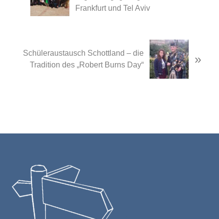
Frankfurt und Tel Aviv
Next
Schüleraustausch Schottland – die
»
Post:
Tradition des „Robert Burns Day“
Footer