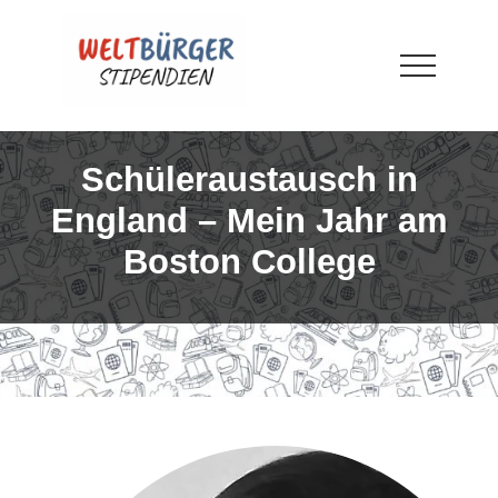
Menu
Skip
Skip
Skip
to
to
to
main
primary
footer
Menu
content
sidebar
WELTBÜRGER-
Stipendien
Schüleraustausch in
England – Mein Jahr am
Boston College