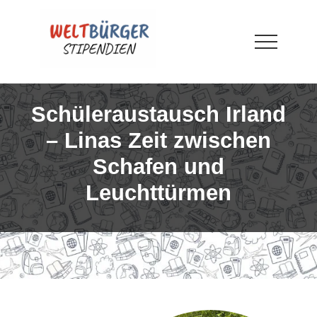
Menu
Skip
Skip
Skip
to
to
to
main
primary
footer
Menu
content
sidebar
WELTBÜRGER-
Stipendien
Schüleraustausch Irland
– Linas Zeit zwischen
Schafen und
Leuchttürmen