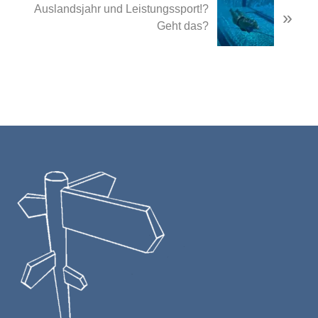
Auslandsjahr und Leistungssport!?
»
Post:
Geht das?
Footer