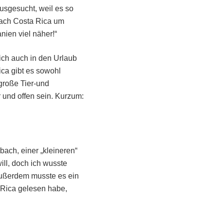
usgesucht, weil es so
nach Costa Rica um
nien viel näher!“
ich auch in den Urlaub
ica gibt es sowohl
große Tier-und
r und offen sein. Kurzum:
ach, einer „kleineren“
ill, doch ich wusste
 außerdem musste es ein
 Rica gelesen habe,