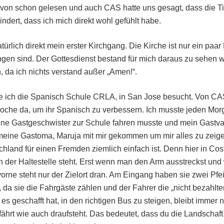
von schon gelesen und auch CAS hatte uns gesagt, dass die Tic
indert, dass ich mich direkt wohl gefühlt habe.
rlich direkt mein erster Kirchgang. Die Kirche ist nur ein paar
gen sind. Der Gottesdienst bestand für mich daraus zu sehen
, da ich nichts verstand außer „Amen!“.
e ich die Spanisch Schule CRLA, in San Jose besucht. Von CA
Woche da, um ihr Spanisch zu verbessern. Ich musste jeden Mor
ne Gastgeschwister zur Schule fahren musste und mein Gastva
 meine Gastoma, Maruja mit mir gekommen um mir alles zu zeigen
hland für einen Fremden ziemlich einfach ist. Denn hier in Cos
 der Haltestelle steht. Erst wenn man den Arm ausstreckst und
rne steht nur der Zielort dran. Am Eingang haben sie zwei Pf
f, da sie die Fahrgäste zählen und der Fahrer die „nicht bezahl
 geschafft hat, in den richtigen Bus zu steigen, bleibt immer n
fährt wie auch draufsteht. Das bedeutet, dass du die Landschaft