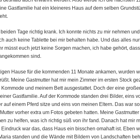
ne Gastfamilie hat ein kleineres Haus auf dem selben Grundst
eht.
n beiden Tage richtig krank. Ich konnte nichts zu mir nehmen und
h auch keine Tablette bei mir behalten habe. Und das alles nu
hr müsst euch jetzt keine Sorgen machen, ich habe gehört, das
 angekommen sind.
ftigen Hause für die kommenden 11 Monate ankamen, wurden wir
ßt. Meine Gastmutter hat mir mein Zimmer im ersten Stock geze
 Kommode und meinem Bett ausgestattet. Doch der eine großen
iner Gastfamilie. Auf der Kommode standen drei Bilder, eins v
 auf einem Pferd sitze und eins von meinen Eltern. Das war so
e Mutter vorher extra um Fotos gebeten hatten. Meine Gastmutt
en zu helfen, was ich richtig süß von ihr fand. Danach hat mir
 Eindruck war das, dass Haus ein bisschen omahaft ist. Eben we
Maria standen und die Wände mit Bildern von Landschaften beh