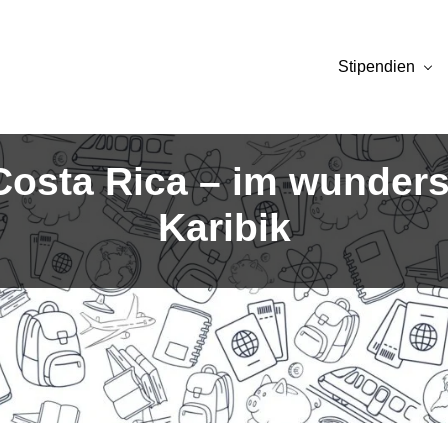
Stipendien
Costa Rica – im wunders
Karibik