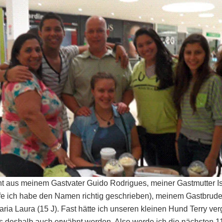
ht aus meinem Gastvater Guido Rodrigues, meiner Gastmutter 
fe ich habe den Namen richtig geschrieben), meinem Gastbruder
ia Laura (15 J). Fast hätte ich unseren kleinen Hund Terry verge
ss deshalb auch erwähnt werden. Also werde ich die nächsten 