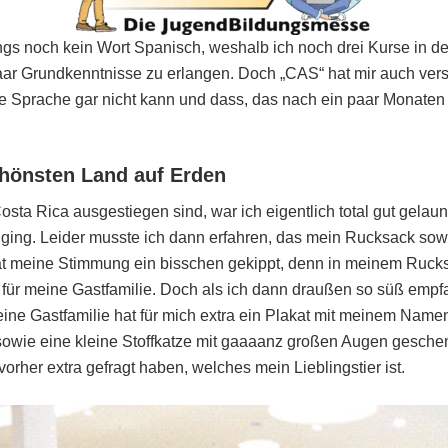
ings noch kein Wort Spanisch, weshalb ich noch drei Kurse in 
ar Grundkenntnisse zu erlangen. Doch „CAS“ hat mir auch versi
e Sprache gar nicht kann und dass, das nach ein paar Monaten
hönsten Land auf Erden
Costa Rica ausgestiegen sind, war ich eigentlich total gut gelau
 ging. Leider musste ich dann erfahren, das mein Rucksack sowi
at meine Stimmung ein bisschen gekippt, denn in meinem Rucks
ür meine Gastfamilie. Doch als ich dann draußen so süß empf
eine Gastfamilie hat für mich extra ein Plakat mit meinem Nam
owie eine kleine Stoffkatze mit gaaaanz großen Augen geschen
vorher extra gefragt haben, welches mein Lieblingstier ist.