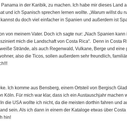
Panama in der Karibik, zu machen. Ich habe mir dieses Land a
hat und ich Spanisch sprechen lernen wollte. „Warum willst du 
kannst du doch viel einfacher in Spanien und außerdem ist Spa
ion von meinem Vater. Doch ich sagte nur: „Nach Spanien kann 
sziniert mich die Landschaft von Costa Rica“. Denn in Costa R
 weiße Strände, als auch Regenwald, Vulkane, Berge und eine 
wohner, also die Ticos, sollen außerdem sehr freundlich, familiä
h!!!
ke. Ich komme aus Bensberg, einem Ortsteil von Bergisch Gladb
n Köln. Für mich war klar, dass ich ein Austauschjahr machen w
In die USA wollte ich nicht, da die meisten dorthin fahren und
nd sein. Als ich dann in einem der Kataloge etwas über Costa
h hin!