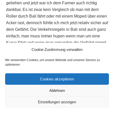
geliehen und jetzt war ich dem Farmer auch richtig
dankbar. Es ist zwar kein Vergleich ob man mit dem
Roller durch Bali fährt oder mit einem Moped über einen
Acker rast, dennoch fühlte ich mich jetzt relativ sicher auf
dem Gefährt. Die Verkehrsregeln in Bali sind auch ganz
einfach, man muss immer hupen wenn man um eine
Kurve fährt und wenn man jemanden die Vorfahrt nimmt,
hupt man einfach zwei Mal kurz. Ansonsten kommt man
Cookie-Zustimmung verwalten
mit dem Roller eigentlich überall hin – Einbahnstraßen
Wir verwenden Cookies, um unsere Website und unseren Service zu
darf man auch gern entgegengesetzt fahren 😉
optimieren.
Mit dem Roller haben wir dann auch so einigen Touren
Cookies akzeptieren
gemacht: zum Monkey Forest, zur Tempelanlage in
Uluwatu, zu den Gitgit Wasserfällen und zum UNESCO
Ablehnen
Weltkulturerbe – den Reisterrassen.
An einem Tag sind wir mit Taschenlampen bewaffnet
Einstellungen anzeigen
nachts um halb 4 auf den Vulkan Bartu gelaufen um von