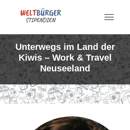
Menu
Skip
Skip
Skip
to
to
to
main
primary
footer
Menu
content
sidebar
WELTBÜRGER-
Stipendien
Unterwegs im Land der
Kiwis – Work & Travel
Neuseeland