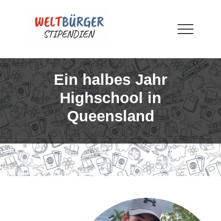
Menu
Skip
Skip
Skip
to
to
to
main
primary
footer
Menu
content
sidebar
WELTBÜRGER-
Stipendien
Ein halbes Jahr
Highschool in
Queensland