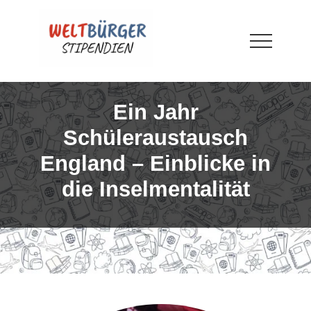
Menu
Skip
Skip
Skip
to
to
to
main
primary
footer
Menu
content
sidebar
WELTBÜRGER-
Stipendien
Ein Jahr
Schüleraustausch
England – Einblicke in
die Inselmentalität