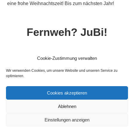
eine frohe Weihnachtszeit! Bis zum nächsten Jahr!
Fernweh? JuBi!
Die Messe für Auslandsaufenthalte
Cookie-Zustimmung verwalten
Wir verwenden Cookies, um unsere Website und unseren Service zu
optimieren.
Cookies akzeptieren
Ablehnen
Mein Eindruck von der britischen Mentalität
Nachdem ich nun schon über ein halbes Jahr in
Einstellungen anzeigen
England verbracht habe, ist mir klar geworden, dass sich